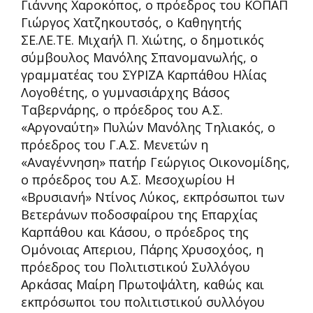
Γιάννης Χαροκόπος, ο πρόεδρος του ΚΟΠΑΠ
Γιώργος Χατζηκουτσός, ο Καθηγητής
ΣΕ.ΛΕ.ΤΕ. Μιχαήλ Π. Χιώτης, ο δημοτικός
σύμβουλος Μανόλης Σπανομανωλής, ο
γραμματέας του ΣΥΡΙΖΑ Καρπάθου Ηλίας
Λογοθέτης, ο γυμνασιάρχης Βάσος
Ταβερνάρης, ο πρόεδρος του Α.Σ.
«Αργοναύτη» Πυλών Μανόλης Τηλιακός, ο
πρόεδρος του Γ.Α.Σ. Μενετών η
«Αναγέννηση» πατήρ Γεώργιος Οικονομίδης,
ο πρόεδρος του Α.Σ. Μεσοχωρίου Η
«Βρυσιανή» Ντίνος Λύκος, εκπρόσωποι των
Βετεράνων ποδοσφαίρου της Επαρχίας
Καρπάθου και Κάσου, ο πρόεδρος της
Ομόνοιας Απεριου, Πάρης Χρυσοχόος, η
πρόεδρος του Πολιτιστικού Συλλόγου
Αρκάσας Μαίρη Πρωτοψάλτη, καθώς και
εκπρόσωποι του πολιτιστικού συλλόγου