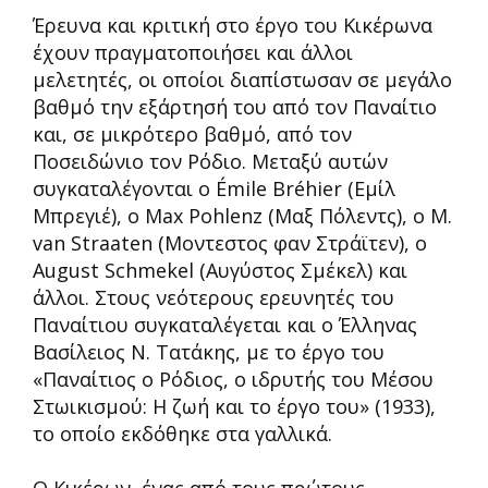
Έρευνα και κριτική στο έργο του Κικέρωνα
έχουν πραγματοποιήσει και άλλοι
μελετητές, οι οποίοι διαπίστωσαν σε μεγάλο
βαθμό την εξάρτησή του από τον Παναίτιο
και, σε μικρότερο βαθμό, από τον
Ποσειδώνιο τον Ρόδιο. Μεταξύ αυτών
συγκαταλέγονται ο Émile Bréhier (Εμίλ
Μπρεγιέ), ο Max Pohlenz (Μαξ Πόλεντς), ο M.
van Straaten (Μοντεστος φαν Στράϊτεν), ο
August Schmekel (Αυγύστος Σμέκελ) και
άλλοι. Στους νεότερους ερευνητές του
Παναίτιου συγκαταλέγεται και ο Έλληνας
Βασίλειος Ν. Τατάκης, με το έργο του
«Παναίτιος ο Ρόδιος, ο ιδρυτής του Μέσου
Στωικισμού: Η ζωή και το έργο του» (1933),
το οποίο εκδόθηκε στα γαλλικά.