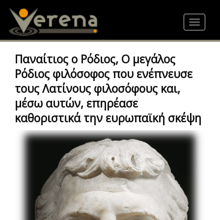
Skip
to
Toggle
main
navigat
content
Παναίτιος ο Ρόδιος, Ο μεγάλος
Ρόδιος φιλόσοφος που ενέπνευσε
τους Λατίνους φιλοσόφους και,
μέσω αυτών, επηρέασε
καθοριστικά την ευρωπαϊκή σκέψη