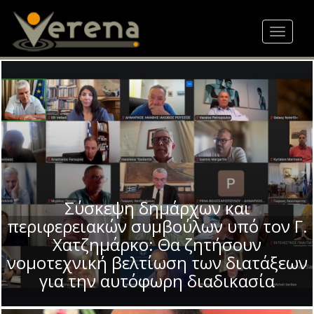
Skip
to
Toggle
main
navigat
content
Σύσκεψη δημάρχων και
περιφερειακών συμβούλων υπό τον Γ.
Χατζημάρκο: Θα ζητήσουν
νομοτεχνική βελτίωση των διατάξεων
για την αυτόφωρη διαδικασία