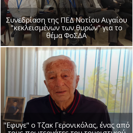
Συνεδρίαση της ΠΕΔ Νοτίου Αιγαίου
"κεκλεισμένων των θυρών" για το
θέμα ΦοΣΔΑ
"Εφυγε" ο Τζακ Γερονικόλας, ένας από
τους πρωτεργάτες του τουριστικού