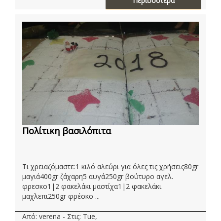
Περισσότερα
Πολίτικη βασιλόπιτα
Τι χρειαζόμαστε:1 κιλό αλεύρι για όλες τις χρήσεις80gr
μαγιά400gr ζάχαρη5 αυγά250gr βούτυρο αγελ.
φρεσκο1|2 φακελάκι μαστίχα1|2 φακελάκι
μαχλεπι250gr φρέσκο ...
Από: verena - Στις: Tue,