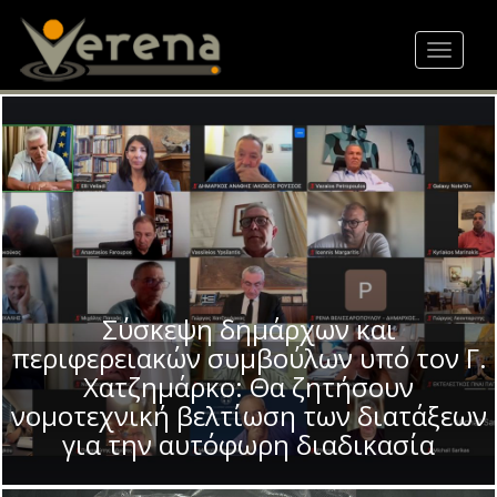
Skip
to
Toggle
main
navigat
content
Σύσκεψη δημάρχων και
περιφερειακών συμβούλων υπό τον Γ.
Χατζημάρκο: Θα ζητήσουν
νομοτεχνική βελτίωση των διατάξεων
για την αυτόφωρη διαδικασία