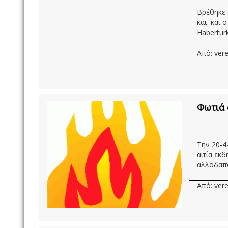
Βρέθηκε 
και και ο
Haberturk
Από: vere
Φωτιά 
Την 20-4
αιτία εκ
αλλοδαπο
Από: vere