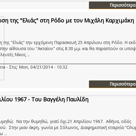
Περισσότερα
ση της "Ελιάς" στη Ρόδο με τον Μιχάλη Καρχιμάκη
 της "Ελιάς" την ερχόμενη Παρασκευή 25 Απριλιου στη Ρόδο. Η εκ
 στην αίθουσα του "Ακταίον" στις 8.30 μ.μ. και θα παραστούν οι υπο
ευτές Νίκος ...
na - Στις: Mon, 04/21/2014 - 10:32
Περισσότερα
ιλίου 1967 - Του Βαγγέλη Παυλίδη
υμηθώ; Να την θυμηθώ, γιατί όχι.21 Απριλίου 1967. Αθήνα, οδός
ού. Στην μιαν άκρη, γωνία με Σόλωνος, Διαφημιστική εταιρεία “Ολυ
 ...