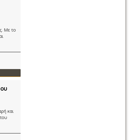
ς. Με το
αι
μου
ρή και
 που