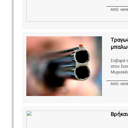
Από: vere
Τραγωδ
μπαλω
Σοβαρά τ
στον Εισ
Μυριοκέφ
Από: vere
Βρήκαν