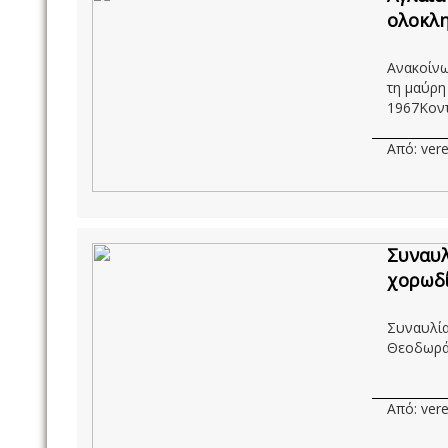
ολοκλ
Ανακοίνω
τη μαύρη 
1967Κοντά
Από: vere
Συναυλ
χορωδί
Συναυλί
Θεοδωράκ
Από: vere