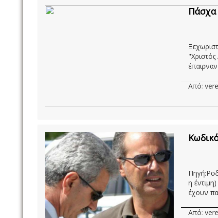
Πάσχα 
Ξεχωριστ
"Χριστός
έπαιρναν 
Από: vere
Κωδικό
Πηγή:Ροδ
η έντιμη
έχουν παιχ
Από: vere