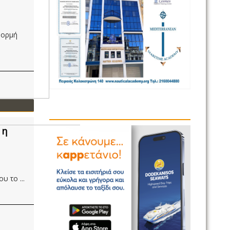
φορμή
 η
 το ...