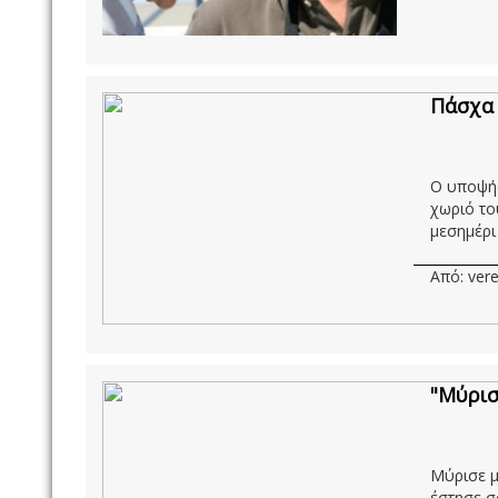
Πάσχα 
Ο υποψήφ
χωριό το
μεσημέρι 
Από: vere
"Μύρισ
Μύρισε μ
έστησε σ