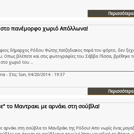
Περισσότερα
στο πανέμορφο χωριό Απόλλωνα!
ιος δήμαρχος Ρόδου Φώτης Χατζηδιακος παρά τον φόρτο, δεν ξεχ
υ. Οπως βλέπετε και στις φωτογραφίες του Σάββα Πίσσα, βρέθηκε τ
στο χωριό του ...
na - Στις: Sun, 04/20/2014 - 19:37
Περισσότερα
ε" το Μαντρακι με αρνάκι στη σούβλα!
ε αρνάκι στη σούβλα το Μανδράκι της Ρόδου! Απο νωρίς ένας μαγα
ούβλες και άρχισε το σούβλισμα αρνιών! Ήταν μοναδικό το θέαμα, 