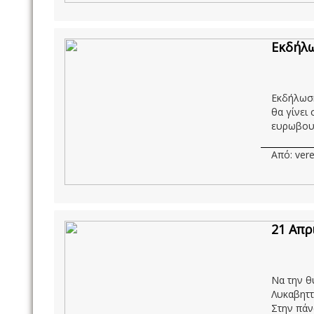
Εκδήλω
Εκδήλωση
θα γίνει
ευρωβουλ
Από: vere
21 Απρ
Να την θ
Λυκαβηττ
Στην πάνω