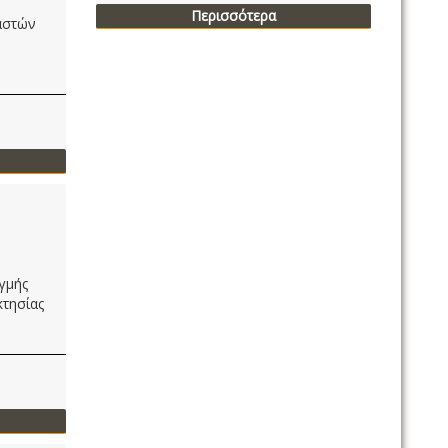
Περισσότερα
αστών
γμής
κτησίας