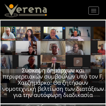
Skip
to
Toggle
main
navigat
content
Σύσκεψη δημάρχων και
περιφερειακών συμβούλων υπό τον Γ.
Χατζημάρκο: Θα ζητήσουν
νομοτεχνική βελτίωση των διατάξεων
για την αυτόφωρη διαδικασία