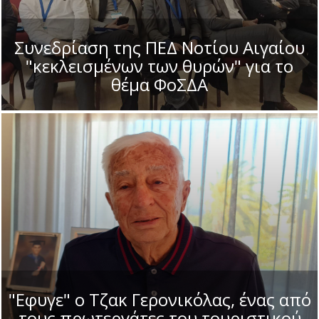
Συνεδρίαση της ΠΕΔ Νοτίου Αιγαίου
"κεκλεισμένων των θυρών" για το
θέμα ΦοΣΔΑ
"Εφυγε" ο Τζακ Γερονικόλας, ένας από
τους πρωτεργάτες του τουριστικού