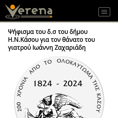
Skip
to
Toggle
main
navigat
content
Ψήφισμα του δ.σ του δήμου
Η.Ν.Κάσου για τον θάνατο του
γιατρού Ιωάννη Ζαχαριάδη