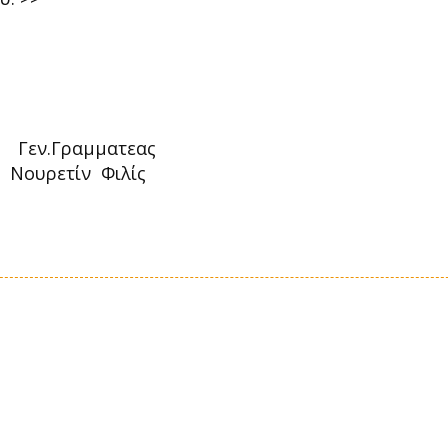
αμματεας
ετίν Φιλίς