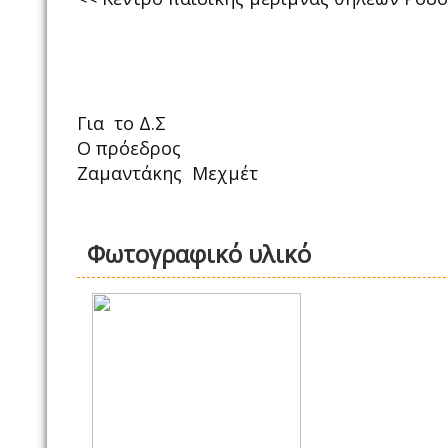
Για το Δ.Σ
Ο πρόεδρος Γεν.Γρ
Ζαμαντάκης Μεχμέτ Νουρ
Φωτογραφικό υλικό