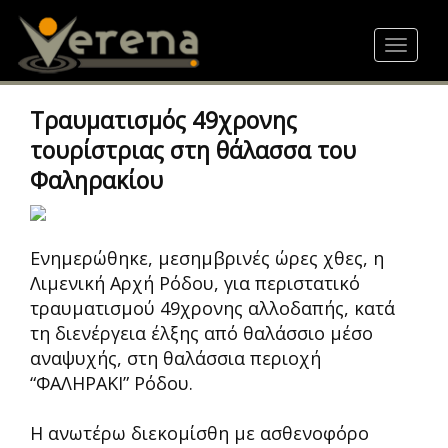
Skip
to
Toggle
main
navigat
content
Τραυματισμός 49χρονης
τουρίστριας στη θάλασσα του
Φαληρακίου
Ενημερώθηκε, μεσημβρινές ώρες χθες, η
Λιμενική Αρχή Ρόδου, για περιστατικό
τραυματισμού 49χρονης αλλοδαπής, κατά
τη διενέργεια έλξης από θαλάσσιο μέσο
αναψυχής, στη θαλάσσια περιοχή
“ΦΑΛΗΡΑΚΙ” Ρόδου.
Η ανωτέρω διεκομίσθη με ασθενοφόρο