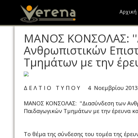
Skip
to
Αρχική
main
content
ΜΑΝΟΣ ΚΟΝΣΟΛΑΣ: ''
Ανθρωπιστικών Επισ
Τμημάτων με την έρευ
Δ Ε Λ Τ Ι Ο Τ Υ Π Ο Υ 4 Νοεμβρίου 2013
ΜΑΝΟΣ ΚΟΝΣΟΛΑΣ: ''Διασύνδεση των Ανθρ
Παιδαγωγικών Τμημάτων με την έρευνα και
Το θέμα της σύνδεσης του τομέα της έρευν