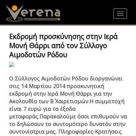
Skip
to
Toggle
main
navigat
content
Εκδρομή προσκύνησης στην Ιερά
Μονή Θάρρι από τον Σύλλογο
Αιμοδοτών Ρόδου
Ο Σύλλογος Αιμοδοτών Ρόδου διοργανώνει
στις 14 Μαρτίου 2014 προσκυνητική
εκδρομή στην Ιερά Μονή Θάρρι για την
Ακολουθία των Β΄ Χαιρετισμών.Η συμμετοχή
είναι 7 ευρώ για τα έξοδα
μεταφοράς.Παρακαλούμε όσοι επιθυμούν να
το δηλώσουν το συντομότερο δυνατόν στην
συντονίστρια μας. Πληροφορίες-Κρατήσεις