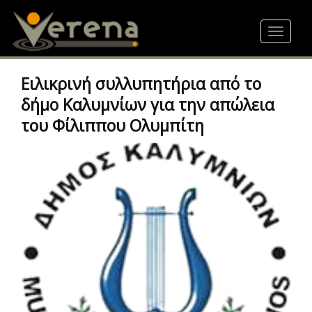
Skip
to
Toggle
main
navigat
content
Ειλικρινή συλλυπητήρια από το
δήμο Καλυμνίων για την απώλεια
του Φίλιππου Ολυμπίτη