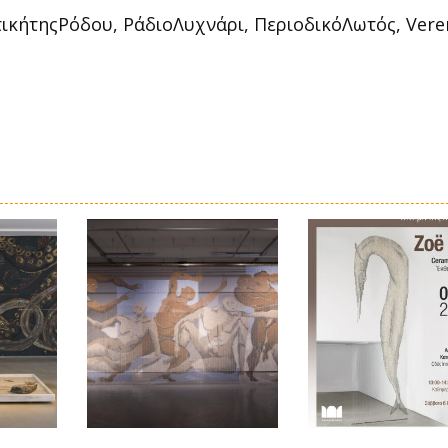
ικήτηςΡόδου, ΡάδιοΛυχνάρι, ΠεριοδικόΛωτός, Veren