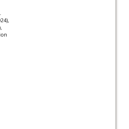
.
24),
,
ion