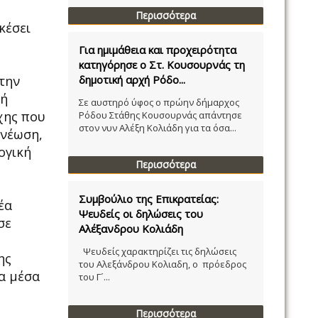
Περισσότερα
κέσει
Για ημιμάθεια και προχειρότητα
κατηγόρησε ο Στ. Κουσουρνάς τη
 την
δημοτική αρχή Ρόδο...
 ή
Σε αυστηρό ύφος ο πρώην δήμαρχος
χης που
Ρόδου Στάθης Κουσουρνάς απάντησε
στον νυν Αλέξη Κολιάδη για τα όσα...
ανέωση,
ογική
Περισσότερα
Συμβούλιο της Επικρατείας:
έα
Ψευδείς οι δηλώσεις του
σε
Αλέξανδρου Κολιάδη
Ψευδείς χαρακτηρίζει τις δηλώσεις
ης
του Αλεξάνδρου Κολιαδη, ο πρόεδρος
μα μέσα
του Γ´...
Περισσότερα