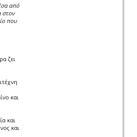
έσα από
α στον
ίο που
ρα ζει
λιτέχνη
ίνο και
ία και
νος και