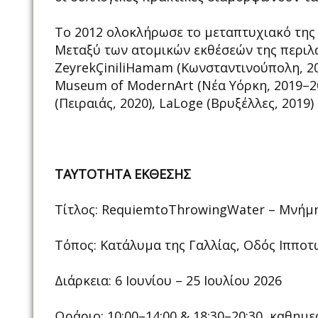
Το 2012 ολοκλήρωσε το μεταπτυχιακό της σ
Μεταξύ των ατομικών εκθέσεών της περιλα
ZeyrekÇiniliHamam (Κωνσταντινούπολη, 2023
Museum of ModernArt (Νέα Υόρκη, 2019–2021
(Πειραιάς, 2020), LaLoge (Βρυξέλλες, 2019)
ΤΑΥΤΟΤΗΤΑ ΕΚΘΕΣΗΣ
Τίτλος: RequiemtoThrowingWater – Μνήμ
Τόπος: Κατάλυμα της Γαλλίας, Οδός Ιπποτ
Διάρκεια: 6 Ιουνίου – 25 Ιουλίου 2026
Ωράριο: 10:00–14:00 & 18:30–20:30, καθημ