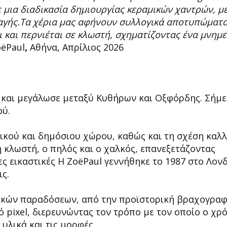
μια διαδικασία δημιουργίας κεραμικών χαντρών, μ
λαγής.Τα χέρια μας αφήνουν συλλογικά αποτυπώματ
 και περνιέται σε κλωστή, σχηματίζοντας ένα μνημε
ëPaul
,
Αθήνα, Απρίλιος 2026
ο και μεγάλωσε μεταξύ Κυθήρων και Οξφόρδης. Σήμε
ού.
τικού και δημόσιου χώρου, καθώς και τη σχέση καλ
η κλωστή, ο πηλός και ο χαλκός, επανεξετάζοντας
 εικαστικές Η ZoëPaul γεννήθηκε το 1987 στο Λονδ
ς.
ικών παραδόσεων, από την προϊστορική βραχογραφ
 pixel, διερευνώντας τον τρόπο με τον οποίο ο χρό
υλικά και τις μορφές.