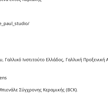
e_paul_studio/
w.ifg.gr/
ου, Γαλλικό Ινστιτούτο Ελλάδος, Γαλλική Προξενική 
hens
Μπιενάλε Σύγχρονης Κεραμικής (BCK).