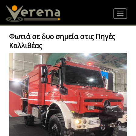
Skip
to
Toggle
main
navigat
content
Φωτιά σε δυο σημεία στις Πηγές
Καλλιθέας