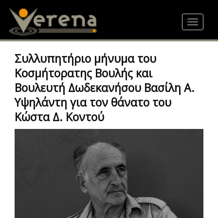
Skip
to
Toggle
main
navigat
content
Συλλυπητήριο μήνυμα του
Κοσμήτορατης Βουλής και
Βουλευτή Δωδεκανήσου Βασίλη Α.
Υψηλάντη για τον θάνατο του
Κώστα Δ. Κοντού