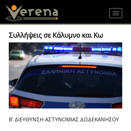
Skip
to
Toggle
main
navigat
content
Συλλήψεις σε Κάλυμνο και Κω
Β’ ΔΙΕΥΘΥΝΣΗ ΑΣΤΥΝΟΜΙΑΣ ΔΩΔΕΚΑΝΗΣΟΥ