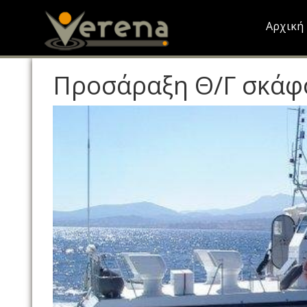
Skip
to
Αρχική
main
content
Προσάραξη Θ/Γ σκάφ