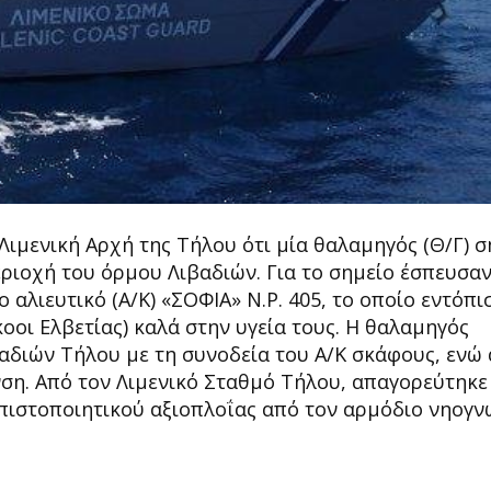
Λιμενική Αρχή της Τήλου ότι μία θαλαμηγός (Θ/Γ) 
εριοχή του όρμου Λιβαδιών. Για το σημείο έσπευσαν
 αλιευτικό (Α/Κ) «ΣΟΦΙΑ» Ν.Ρ. 405, το οποίο εντόπι
ήκοοι Ελβετίας) καλά στην υγεία τους. Η θαλαμηγός
διών Τήλου με τη συνοδεία του Α/Κ σκάφους, ενώ 
η. Από τον Λιμενικό Σταθμό Τήλου, απαγορεύτηκε
πιστοποιητικού αξιοπλοΐας από τον αρμόδιο νηογν