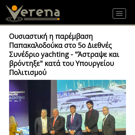
Skip
to
Toggle
main
navigat
content
Ουσιαστική η παρέμβαση
Παπακαλοδούκα στο 5ο Διεθνές
Συνέδριο yachting - "Άστραψε και
βρόντηξε" κατά του Υπουργείου
Πολιτισμού