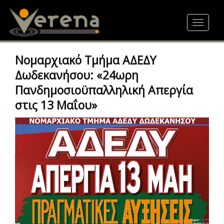
Skip
to
Toggle
main
navigat
content
Νομαρχιακό Τμήμα ΑΔΕΔΥ
Δωδεκανήσου: «24ωρη
Πανδημοσιοϋπαλληλική Απεργία
στις 13 Μαΐου»