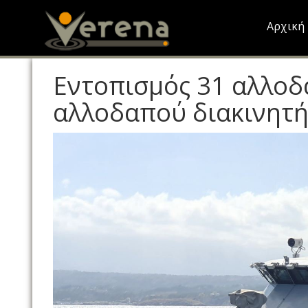
Skip
to
Αρχική
main
content
Εντοπισμός 31 αλλοδ
αλλοδαπού διακινητή