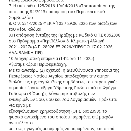
7.
Η υπ’ αριθμ.
125
/201
6 19/04/2016
«Τροποποίηση της
απόφασης 84/2015»
απόφαση του
Περιφερειακού
Συμβουλίου
8
.
Ο ν. 5314/2026
ΦΕΚ Α΄ 103 / 29.06.2026
των διατάξεων
του νέου κώδικα
9.
Η απόφαση ένταξης της Πράξης με Κωδικό ΟΠΣ 6052398
στο Πρόγραμμα «Περιβάλλον & Κλιματική Αλλαγή
2021
–
2027» (Α.Π. 28026 ΕΞ 2026/ΥΠΕΘΟΟ 17
-
02
-
2026,
ΑΔΑ: 9ΑΜΚΗ
-
ΠΙ9).
10.Διαχειριστική επάρκεια (14155/6
-
11
-
2025)
Αξιότιμε κύριε Περιφερειάρχη,
Με το ανωτέρω (
2
) σχετικό, η Διευθύνουσα Υπηρεσία της
Περιφέρειας Νοτίου Αιγαίου αποδέχθηκε την αίτηση
διαλύσεως της εργολαβικής συμβάσεως του στρατηγικής
σημασίας έργου «Έργα Ύδρευσης Ρόδου από το Φράγμα
Γαδουρά (Β΄ Φάση)», λόγω μη καταβολής των
εγκεκριμένων 5ου, 6ου και
7ου λογαριασμών. Πρόκειται
για έργο με
εξασφαλισμένη χρηματοδότηση (ΟΠΣ 6052398), το
φυσικό αντικείμενο του οποίου παραμένει επί μακρόν
ανεκτέλεστο
,
με τους αγωγούς μεταφοράς να παραμένουν, επί σειρά