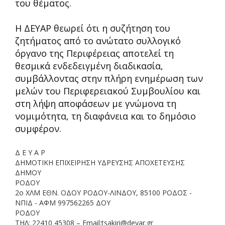
του θέματος.
Η ΔΕΥΑΡ θεωρεί ότι η συζήτηση του
ζητήματος από το ανώτατο συλλογικό
όργανο της Περιφέρειας αποτελεί τη
θεσμικά ενδεδειγμένη διαδικασία,
συμβάλλοντας στην πλήρη ενημέρωση των
μελών του Περιφερειακού Συμβουλίου και
στη λήψη αποφάσεων με γνώμονα τη
νομιμότητα, τη διαφάνεια και το δημόσιο
συμφέρον.
Δ Ε Υ Α Ρ
Δ
ΗΜΟΤΙΚΗ
Ε
ΠΙΧΕΙΡΗΣΗ
Υ
ΔΡΕΥΣΗΣ
Α
ΠΟΧΕΤΕΥΣΗΣ
ΔΗΜΟΥ
Ρ
ΟΔΟΥ
2ο ΧΛΜ ΕΘΝ
.
ΟΔΟΥ ΡΟΔΟΥ
-
ΛΙΝΔΟΥ, 85100 ΡΟΔΟΣ
-
ΝΠΙΔ
-
ΑΦΜ 997562265 Δ
OY
ΡΟΔΟΥ
ΤΗΛ
: 22410 4530
8
–
Email
:
tsakiri
@
deyar
.
gr