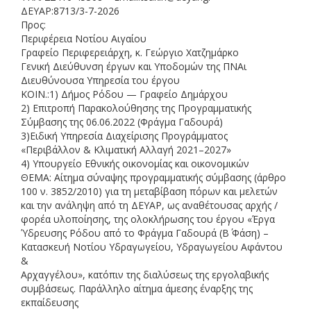
ΔΕΥΑΡ:8713/3
-
7
-
2026
Προς:
Περιφέρεια Νοτίου Αιγαίου
Γραφείο Περιφερειάρχη, κ. Γεώργιο Χατζημάρκο
Γενική Διεύθυνση
έργων και
Υποδομών
της ΠΝΑι
Διευθύνουσα
Υπηρεσία
του έργου
ΚΟΙΝ.:
1) Δήμος Ρόδου
—
Γραφείο Δημάρχου
2) Επιτροπή Παρακολούθησης της
Προγραμματικής
Σύμβασης της 06.06.2022 (Φράγμα Γαδουρά)
3)Ειδική Υπηρεσία Διαχείρισης Προγράμματος
«Περιβάλλον & Κλιματική Αλλαγή 2021
–
2027»
4)
Υπουργείο Εθνικής οικονομίας και οικονομικών
ΘΕΜΑ:
Αίτημα σύναψης προγραμματικής σύμβασης (άρθρο
100 ν. 3852/2010) για τη μεταβίβαση πόρων και μελετών
και την ανάληψη από τη ΔΕΥΑΡ, ως αναθέτουσας αρχής /
φορέα υλοποίησης, της ολοκλήρωσης του έργου «Έργα
Ύδρευσης Ρόδου από το Φράγμα Γαδουρά (Β΄ Φάση)
–
Κατα
σκευή Νοτίου Υδραγωγείου, Υδραγωγείου Αφάντου
&
Αρχαγγέλου», κατόπιν της διαλύσεως της εργολαβικής
συμβάσεως. Παράλληλο αίτημα άμεσης έναρξης της
εκπαίδευσης