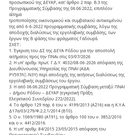
προσωπικού της ΔΕΥΑΡ, κατ’ άρθρο 2 παρ. Β.3 της
Προγραμματικής Σύμβασης της 06.06.2022
, επιπλέον
α
ίτημα
τροποποίησης οικονομικού και συμβατικού αντικειμένου
της από 6
-
6
-
2022 προγραμματικής συμβάσης, λόγω της
αποδοχής διαλύσεως της εργολαβικής συμβάσης, των
έργων της Β φάσης του φράγματος Γαδουρά.
ΣΧΕΤ.:
1.
Έγκριση του ΔΣ της ΔΕΥΑ Ρόδου για την αποστολή
αιτήματος προς την ΠΝΑι στις 03/07/2026
2.
Η υπ’ αριθμ. πρωτ. Γ.Δ.Υ. 4032/08
-
06
-
2026 απόφαση της
Διευθύνουσας Υπηρεσίας της ΠΝΑΙ (ΑΔΑ:
ΡΥ597ΛΞ
-
Ν3Υ) περί αποδοχής της αιτήσεως διαλύσεως της
εργολαβικής συμβάσεως του έργου.
3
. Η από 06.06.2022 Προγραμματική Σύμβαση μεταξύ ΠΝΑΙ
–
Δήμου Ρόδου
–
ΔΕΥΑΡ (εγκριτική Πράξη
Ελεγκτικού Συνεδρίου 272/2022).
4
. Το άρθρο 129 παρ. 6 του ν. 4199/2013 (Α΄216) και η Κ.Υ.Α.
Δ17α/03/279/Φ.2.2.1/2014 (Β΄10).
5
. Ο ν. 1069/1980 (Α΄191), το άρθρο 100 του ν. 3852/2010
και ο ν. 4412/2016.
6
. Η υπ’ αριθμ.
84
/2015
23/05/2015
απόφαση του
Περιφερειακού Συμβουλίου
.