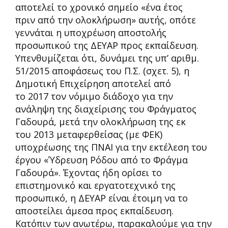
αποτελεί το χρονικό σημείο «ένα έτος
πριν από την ολοκλήρωση» αυτής, οπότε
γεννάται η υποχρέωση αποστολής
προσω
πικού της ΔΕΥΑΡ προς εκπαίδευση.
Υπενθυμίζεται ότι, δυνάμει της υπ’ αριθμ.
51/2015 αποφάσεως του
Π
.Σ. (σχετ. 5), η
Δημοτική
Επιχείρηση αποτελεί
από
το 2017
τον νόμιμο διάδοχο για την
ανάληψη της διαχείρισης του Φράγματος
Γαδουρά, μετά την ολοκλήρωση της εκ
του 2013 μεταφερθείσας (με ΦΕΚ)
υποχρέωσης της ΠΝΑΙ για την εκτέλεση του
έργου «Ύδρευση Ρόδου από το Φράγμα
Γαδουρά». Έχοντας ήδη ορίσει το
επιστημονικό κ
αι εργατοτεχνικό της
προσωπικό, η ΔΕΥΑΡ είναι έτοιμη να το
αποστείλει άμεσα προς εκπαίδευση.
Κατόπιν των ανωτέρω, παρακαλούμε για την