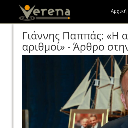
Skip
to
Αρχική
main
content
Γιάννης Παππάς: «Η α
αριθμοί» - Άρθρο στ