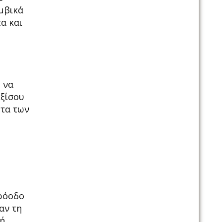
ομβικά
α και
 να
εξίσου
ητα των
πρόοδο
αν τη
κή