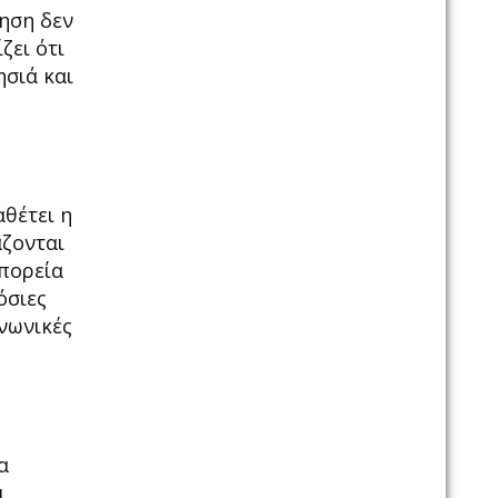
τηση δεν
ζει ότι
ησιά και
θέτει η
άζονται
πορεία
όσιες
νωνικές
α
ι