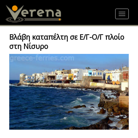
Skip
to
Toggle
main
navigat
content
Βλάβη καταπέλτη σε Ε/Γ-Ο/Γ πλοίο
στη Νίσυρο