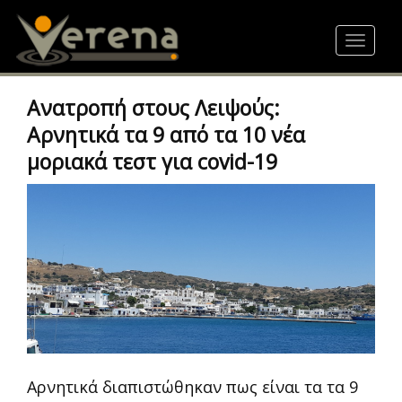
Skip
to
Toggle
main
navigat
content
Ανατροπή στους Λειψούς:
Αρνητικά τα 9 από τα 10 νέα
μοριακά τεστ για covid-19
Αρνητικά διαπιστώθηκαν πως είναι τα τα 9